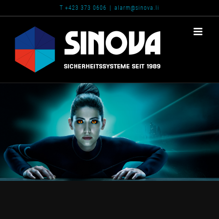
Zum
T +423 373 0606
|
alarm@sinova.li
Inhalt
springen